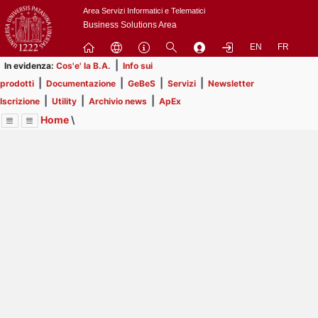
Passa
Area Servizi Informatici e Telematici
a
Business Solutions Area
contenuto
EN
FR
principale
|
In evidenza:
Cos'e' la B.A.
Info sui
|
|
|
|
prodotti
Documentazione
GeBeS
Servizi
Newsletter
|
|
|
Iscrizione
Utility
Archivio news
ApEx
Home
\
Menu
Contrai
Espandi
Image
Title
Page
Display
Risorse
ext
itle
Page