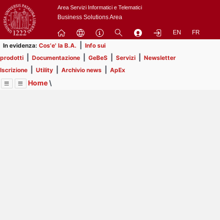
Passa
Area Servizi Informatici e Telematici
a
Business Solutions Area
contenuto
EN
FR
principale
|
In evidenza:
Cos'e' la B.A.
Info sui
|
|
|
|
prodotti
Documentazione
GeBeS
Servizi
Newsletter
|
|
|
Iscrizione
Utility
Archivio news
ApEx
Home
\
Menu
Contrai
Espandi
Image
Title
Page
Display
Utility
ext
itle
Page