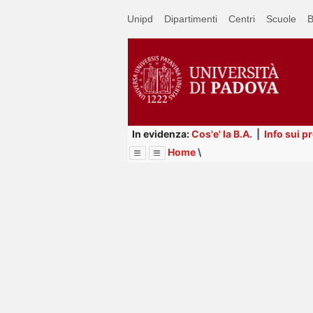
Passa
Unipd
Dipartimenti
Centri
Scuole
B
a
contenuto
principale
In evidenza:
Cos'e' la B.A.
|
Info sui p
Home
\
Menu
Image
Title
Page
Display