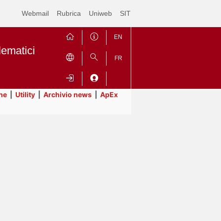
Webmail
Rubrica
Uniweb
SIT
EN
lematici
FR
ne
|
Utility
|
Archivio news
|
ApEx
Contrai
Espandi