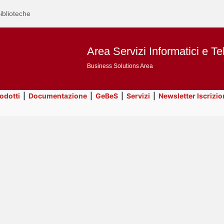
iblioteche
Area Servizi Informatici e Te
Business Solutions Area
rodotti
|
Documentazione
|
GeBeS
|
Servizi
|
Newsletter Iscrizio
Text
Risorse
Title
Page
Display