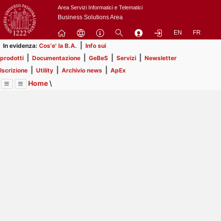
Passa
Area Servizi Informatici e Telematici
a
Business Solutions Area
contenuto
EN
FR
principale
|
In evidenza:
Cos'e' la B.A.
Info sui
|
|
|
|
prodotti
Documentazione
GeBeS
Servizi
Newsletter
|
|
|
Iscrizione
Utility
Archivio news
ApEx
Home
\
Menu
Contrai
Espandi
Image
Title
Page
Display
ApEx
ext
itle
Page