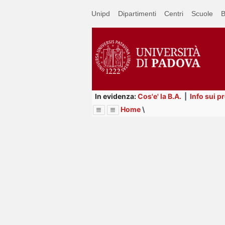
Passa
Unipd
Dipartimenti
Centri
Scuole
B
a
contenuto
principale
In evidenza:
Cos'e' la B.A.
|
Info sui p
Home
\
Menu
Image
Title
Page
Display