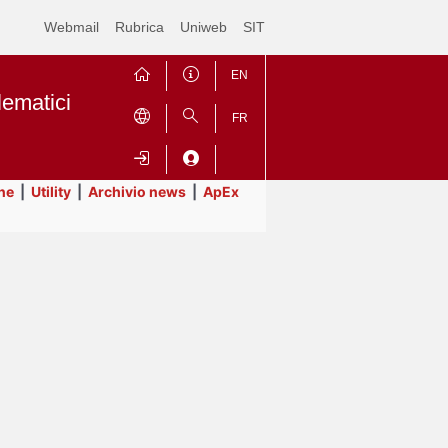
Webmail
Rubrica
Uniweb
SIT
EN
lematici
FR
ne
|
Utility
|
Archivio news
|
ApEx
Contrai
Espandi