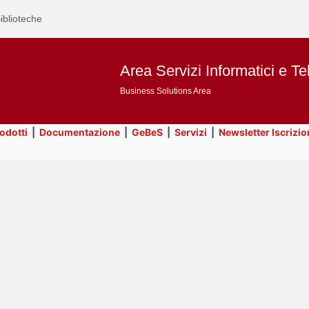
iblioteche
Area Servizi Informatici e Te
Business Solutions Area
rodotti
|
Documentazione
|
GeBeS
|
Servizi
|
Newsletter Iscrizio
Text
ApEx
Title
Page
Display