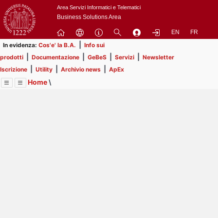
Passa
Area Servizi Informatici e Telematici
a
Business Solutions Area
contenuto
EN
FR
principale
|
In evidenza:
Cos'e' la B.A.
Info sui
|
|
|
|
prodotti
Documentazione
GeBeS
Servizi
Newsletter
|
|
|
Iscrizione
Utility
Archivio news
ApEx
Home
\
Menu
Contrai
Espandi
Image
Title
Page
Display
Utility
ext
itle
Page