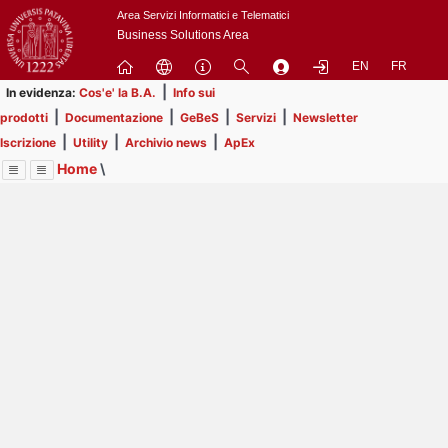
Passa
Area Servizi Informatici e Telematici
a
Business Solutions Area
contenuto
EN
FR
principale
|
In evidenza:
Cos'e' la B.A.
Info sui
|
|
|
|
prodotti
Documentazione
GeBeS
Servizi
Newsletter
|
|
|
Iscrizione
Utility
Archivio news
ApEx
Home
\
Menu
Contrai
Espandi
Image
Title
Page
Display
Utility
ext
itle
Page