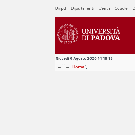
Passa
Unipd
Dipartimenti
Centri
Scuole
B
a
contenuto
principale
Giovedì 6 Agosto 2026 14:18:13
Home
\
Menu
Image
Title
Page
Display