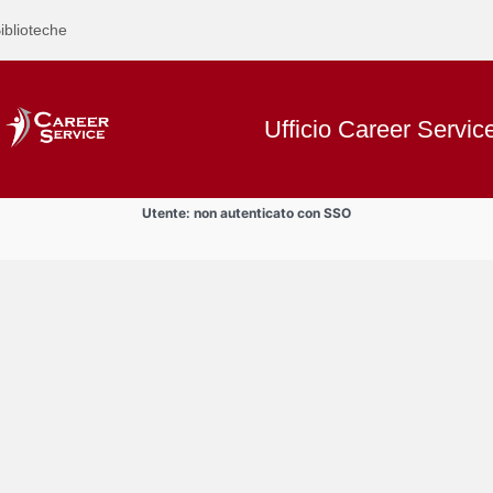
iblioteche
Ufficio Career Servic
Utente: non autenticato con SSO
Text
Incontri di orientamento al lavor
Title
Page
Display