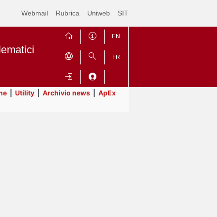
Webmail
Rubrica
Uniweb
SIT
EN
lematici
FR
ne
|
Utility
|
Archivio news
|
ApEx
Contrai
Espandi