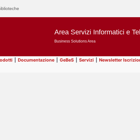
iblioteche
Area Servizi Informatici e Te
Business Solutions Area
rodotti
|
Documentazione
|
GeBeS
|
Servizi
|
Newsletter Iscrizio
Text
Business Analysis
Title
Page
Display