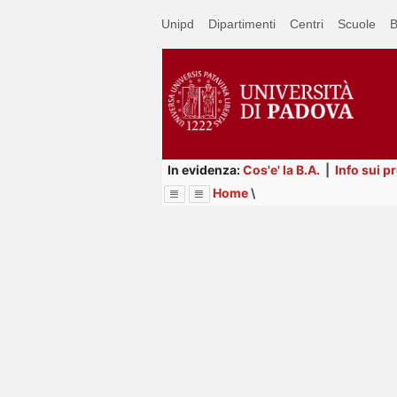
Passa
Unipd
Dipartimenti
Centri
Scuole
B
a
contenuto
principale
In evidenza:
Cos'e' la B.A.
|
Info sui p
Home
\
Menu
Image
Title
Page
Display