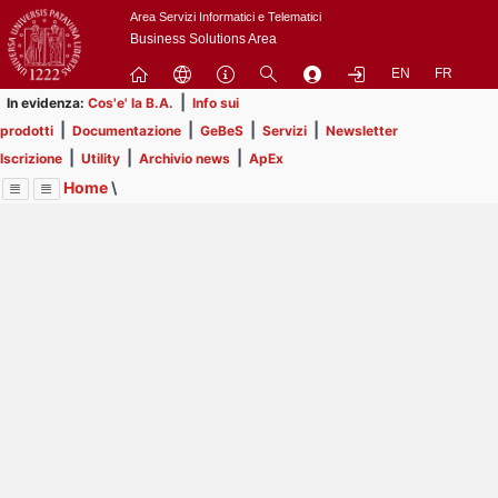
Passa
Area Servizi Informatici e Telematici
a
Business Solutions Area
contenuto
EN
FR
principale
|
In evidenza:
Cos'e' la B.A.
Info sui
|
|
|
|
prodotti
Documentazione
GeBeS
Servizi
Newsletter
|
|
|
Iscrizione
Utility
Archivio news
ApEx
Home
\
Menu
Contrai
Espandi
Image
Title
Page
Display
Risorse
ext
itle
Page