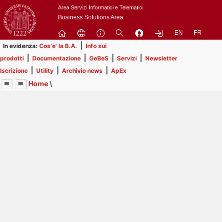
Passa
Area Servizi Informatici e Telematici
a
Business Solutions Area
contenuto
EN
FR
principale
|
In evidenza:
Cos'e' la B.A.
Info sui
|
|
|
|
prodotti
Documentazione
GeBeS
Servizi
Newsletter
|
|
|
Iscrizione
Utility
Archivio news
ApEx
Home
\
Menu
Contrai
Espandi
Image
Title
Page
Display
Risorse
ext
itle
Page