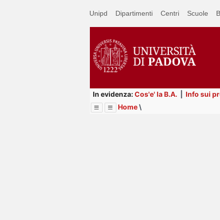
Passa
Unipd
Dipartimenti
Centri
Scuole
B
a
contenuto
principale
In evidenza:
Cos'e' la B.A.
|
Info sui p
Home
\
Menu
Image
Title
Page
Display