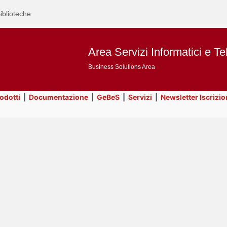
iblioteche
Area Servizi Informatici e Te
Business Solutions Area
rodotti
|
Documentazione
|
GeBeS
|
Servizi
|
Newsletter Iscrizio
Text
ApEx
Title
Page
Display