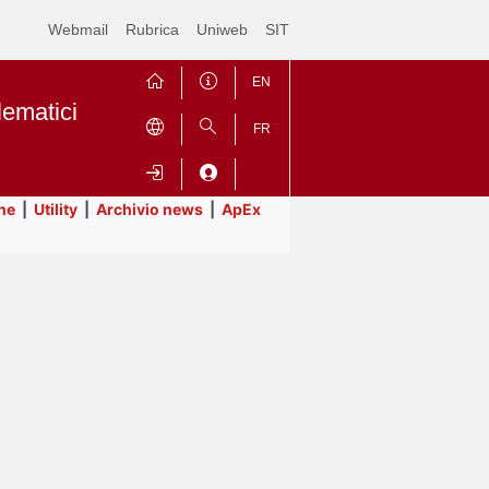
Webmail
Rubrica
Uniweb
SIT
EN
lematici
FR
ne
|
Utility
|
Archivio news
|
ApEx
Contrai
Espandi