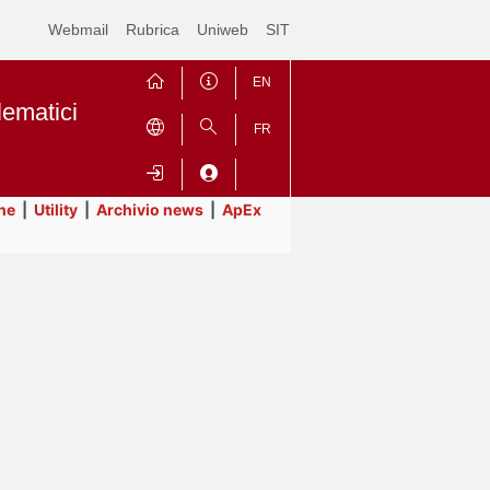
Webmail
Rubrica
Uniweb
SIT
EN
lematici
FR
ne
|
Utility
|
Archivio news
|
ApEx
Contrai
Espandi