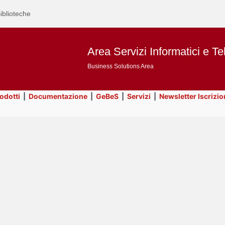
iblioteche
Area Servizi Informatici e Te
Business Solutions Area
rodotti
|
Documentazione
|
GeBeS
|
Servizi
|
Newsletter Iscrizio
Text
Prodotti
Title
Page
Display