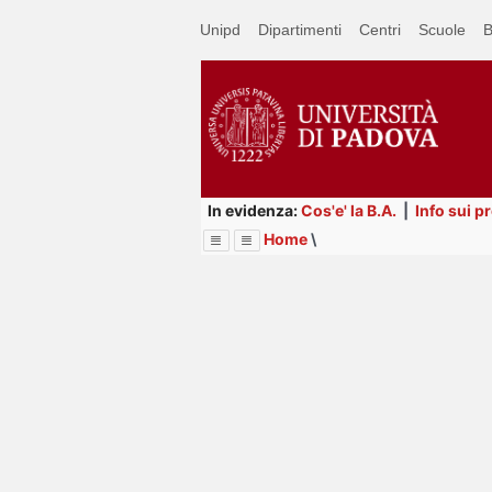
Passa
Unipd
Dipartimenti
Centri
Scuole
B
a
contenuto
principale
In evidenza:
Cos'e' la B.A.
|
Info sui p
Home
\
Menu
Image
Title
Page
Display