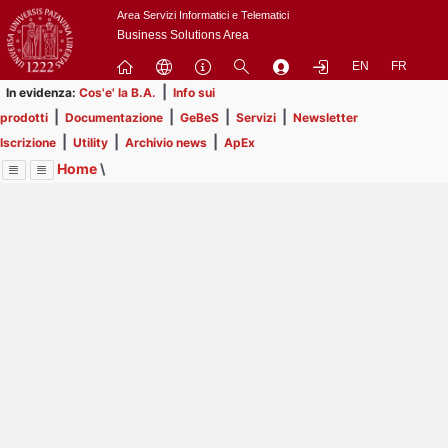
Passa
Area Servizi Informatici e Telematici
a
Business Solutions Area
contenuto
EN
FR
principale
|
In evidenza:
Cos'e' la B.A.
Info sui
|
|
|
|
prodotti
Documentazione
GeBeS
Servizi
Newsletter
|
|
|
Iscrizione
Utility
Archivio news
ApEx
Home
\
Menu
Contrai
Espandi
Image
Title
Page
Display
Business Analysis
ext
itle
Page