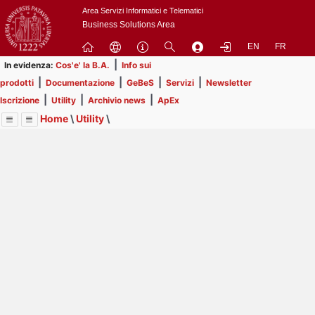
Passa
Area Servizi Informatici e Telematici
a
Business Solutions Area
contenuto
EN
FR
principale
|
In evidenza:
Cos'e' la B.A.
Info sui
|
|
|
|
prodotti
Documentazione
GeBeS
Servizi
Newsletter
|
|
|
Iscrizione
Utility
Archivio news
ApEx
Home
\
Utility
\
Menu
Contrai
Espandi
Image
Title
Page
Display
Eventi
ext
itle
Page