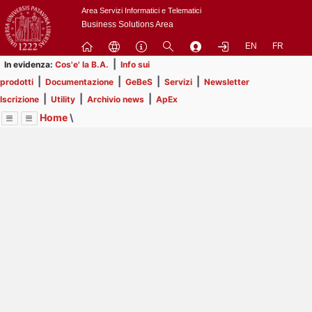
Passa
Area Servizi Informatici e Telematici
a
Business Solutions Area
contenuto
EN
FR
principale
|
In evidenza:
Cos'e' la B.A.
Info sui
|
|
|
|
prodotti
Documentazione
GeBeS
Servizi
Newsletter
|
|
|
Iscrizione
Utility
Archivio news
ApEx
Home
\
Menu
Contrai
Espandi
Image
Title
Page
Display
Business Analysis
ext
itle
Page