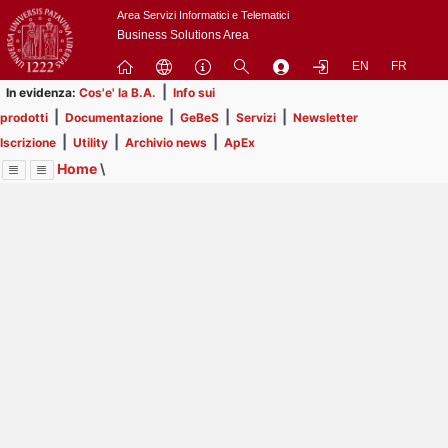
Passa
Area Servizi Informatici e Telematici
a
Business Solutions Area
contenuto
EN
FR
principale
|
In evidenza:
Cos'e' la B.A.
Info sui
|
|
|
|
prodotti
Documentazione
GeBeS
Servizi
Newsletter
|
|
|
Iscrizione
Utility
Archivio news
ApEx
Home
\
Menu
Contrai
Espandi
Image
Title
Page
Display
Prodotti
ext
itle
Page