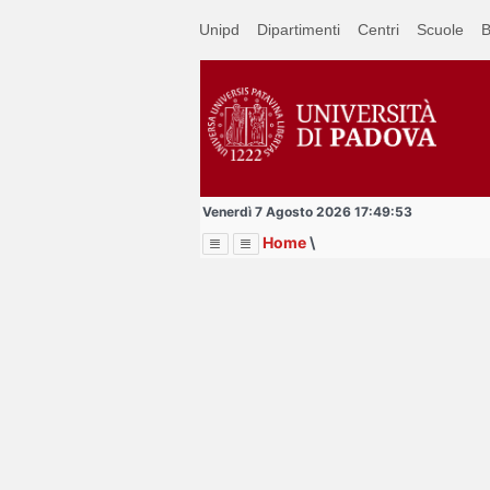
Passa
Unipd
Dipartimenti
Centri
Scuole
B
a
contenuto
principale
Venerdì 7 Agosto 2026 17:49:53
Home
\
Menu
Image
Title
Page
Display