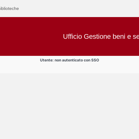
iblioteche
Ufficio Gestione beni e se
Utente: non autenticato con SSO
Text
Auto di servizio
Title
Page
Display