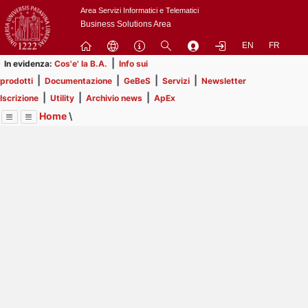
Passa
Area Servizi Informatici e Telematici
a
Business Solutions Area
contenuto
EN
FR
principale
|
In evidenza:
Cos'e' la B.A.
Info sui
|
|
|
|
prodotti
Documentazione
GeBeS
Servizi
Newsletter
|
|
|
Iscrizione
Utility
Archivio news
ApEx
Home
\
Menu
Contrai
Espandi
Image
Title
Page
Display
ApEx
ext
itle
Page