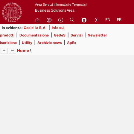
Passa
Area Servizi Informatici e Telematici
a
Business Solutions Area
contenuto
EN
FR
principale
|
In evidenza:
Cos'e' la B.A.
Info sui
|
|
|
|
prodotti
Documentazione
GeBeS
Servizi
Newsletter
|
|
|
Iscrizione
Utility
Archivio news
ApEx
Home
\
Menu
Contrai
Espandi
Image
Title
Page
Display
Prodotti
ext
itle
Page