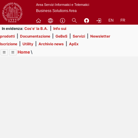
Passa
Area Servizi Informatici e Telematici
a
Business Solutions Area
contenuto
EN
FR
principale
|
In evidenza:
Cos'e' la B.A.
Info sui
|
|
|
|
prodotti
Documentazione
GeBeS
Servizi
Newsletter
|
|
|
Iscrizione
Utility
Archivio news
ApEx
Home
\
Menu
Contrai
Espandi
Image
Title
Page
Display
ApEx
ext
itle
Page