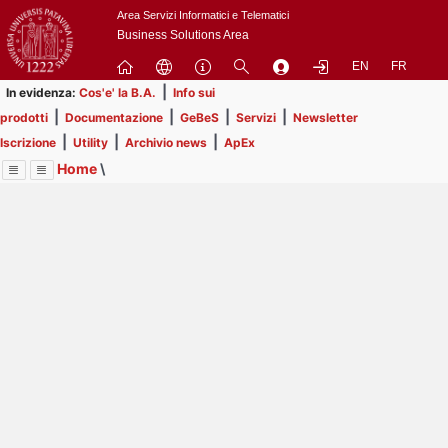
Passa
Area Servizi Informatici e Telematici
a
Business Solutions Area
contenuto
EN
FR
principale
|
In evidenza:
Cos'e' la B.A.
Info sui
|
|
|
|
prodotti
Documentazione
GeBeS
Servizi
Newsletter
|
|
|
Iscrizione
Utility
Archivio news
ApEx
Home
\
Menu
Contrai
Espandi
Image
Title
Page
Display
Risorse
ext
itle
Page