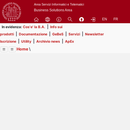
Passa
Area Servizi Informatici e Telematici
a
Business Solutions Area
contenuto
EN
FR
principale
|
In evidenza:
Cos'e' la B.A.
Info sui
|
|
|
|
prodotti
Documentazione
GeBeS
Servizi
Newsletter
|
|
|
Iscrizione
Utility
Archivio news
ApEx
Home
\
Menu
Contrai
Espandi
Image
Title
Page
Display
Prodotti
ext
itle
Page