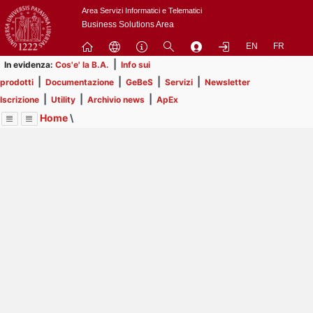
Passa
Area Servizi Informatici e Telematici
a
Business Solutions Area
contenuto
EN
FR
principale
|
In evidenza:
Cos'e' la B.A.
Info sui
|
|
|
|
prodotti
Documentazione
GeBeS
Servizi
Newsletter
|
|
|
Iscrizione
Utility
Archivio news
ApEx
Home
\
Menu
Contrai
Espandi
Image
Title
Page
Display
Prodotti
ext
itle
Page