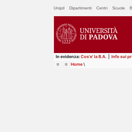
Passa
Unipd
Dipartimenti
Centri
Scuole
B
a
contenuto
principale
In evidenza:
Cos'e' la B.A.
|
Info sui p
Home
\
Menu
Image
Title
Page
Display