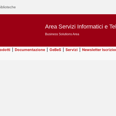
iblioteche
Area Servizi Informatici e Te
Business Solutions Area
rodotti
|
Documentazione
|
GeBeS
|
Servizi
|
Newsletter Iscrizio
Text
Utility
Title
Page
Display