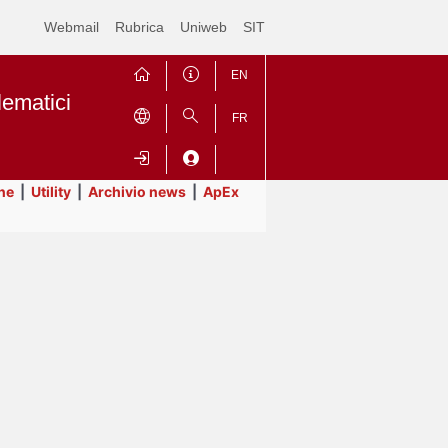
Webmail
Rubrica
Uniweb
SIT
EN
lematici
FR
ne
|
Utility
|
Archivio news
|
ApEx
Contrai
Espandi