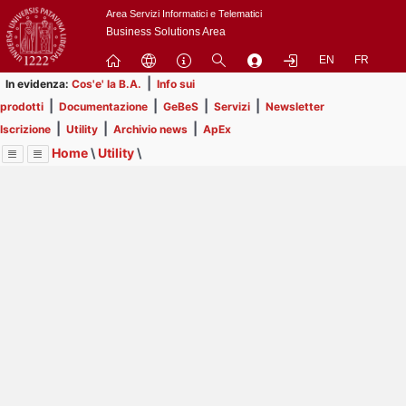
Passa
Area Servizi Informatici e Telematici
a
Business Solutions Area
contenuto
EN
FR
principale
|
In evidenza:
Cos'e' la B.A.
Info sui
|
|
|
|
prodotti
Documentazione
GeBeS
Servizi
Newsletter
|
|
|
Iscrizione
Utility
Archivio news
ApEx
Home
\
Utility
\
Menu
Contrai
Espandi
Image
Title
Page
Display
Eventi
ext
itle
Page