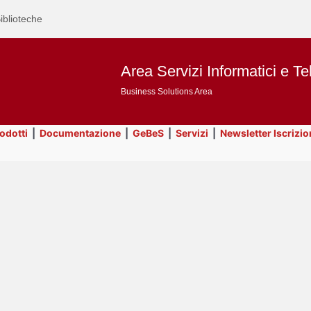
iblioteche
Area Servizi Informatici e Te
Business Solutions Area
rodotti
|
Documentazione
|
GeBeS
|
Servizi
|
Newsletter Iscrizio
Text
Risorse
Title
Page
Display