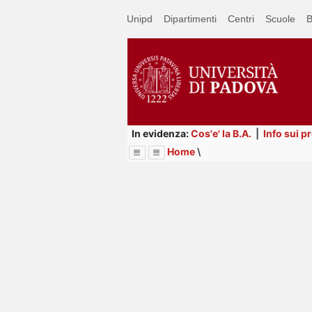
Passa
Unipd
Dipartimenti
Centri
Scuole
B
a
contenuto
principale
In evidenza:
Cos'e' la B.A.
|
Info sui p
Home
\
Menu
Image
Title
Page
Display