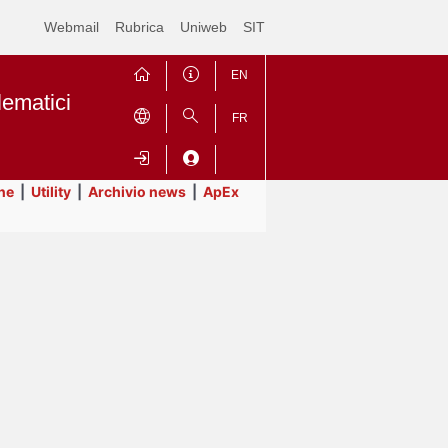
Webmail
Rubrica
Uniweb
SIT
EN
lematici
FR
ne
|
Utility
|
Archivio news
|
ApEx
Contrai
Espandi