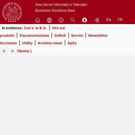
Passa
Area Servizi Informatici e Telematici
a
Business Solutions Area
contenuto
EN
FR
principale
|
In evidenza:
Cos'e' la B.A.
Info sui
|
|
|
|
prodotti
Documentazione
GeBeS
Servizi
Newsletter
|
|
|
Iscrizione
Utility
Archivio news
ApEx
Home
\
Menu
Contrai
Espandi
Image
Title
Page
Display
Prodotti
ext
itle
Page