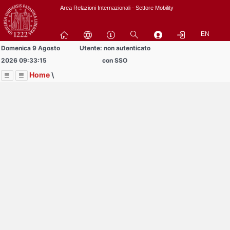
Passa
Area Relazioni Internazionali - Settore Mobility
a
contenuto
EN
principale
Domenica 9 Agosto
Utente: non autenticato
2026 09:33:15
con SSO
Home
\
Menu
Contrai
Espandi
Image
Title
Page
Display
Area studenti BIP
ext
itle
Page
isplay
Contrai
Espandi