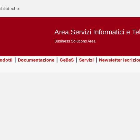
iblioteche
Area Servizi Informatici e Te
Business Solutions Area
rodotti
|
Documentazione
|
GeBeS
|
Servizi
|
Newsletter Iscrizio
Text
Prodotti
Title
Page
Display