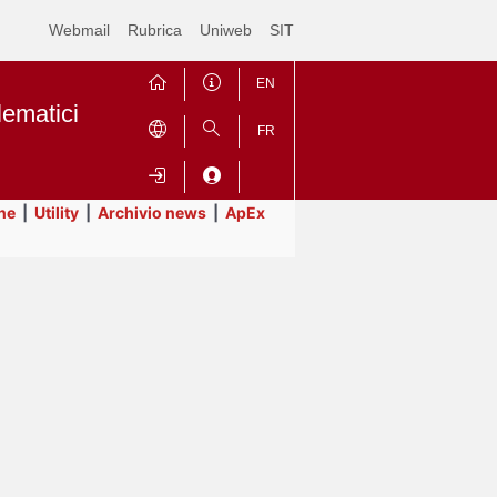
Webmail
Rubrica
Uniweb
SIT
EN
lematici
FR
ne
|
Utility
|
Archivio news
|
ApEx
Contrai
Espandi