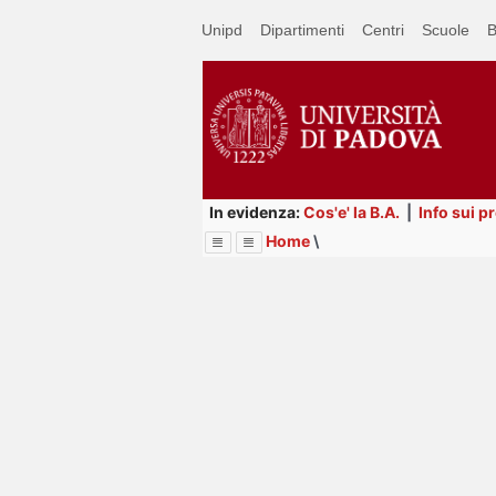
Passa
Unipd
Dipartimenti
Centri
Scuole
B
a
contenuto
principale
In evidenza:
Cos'e' la B.A.
|
Info sui p
Home
\
Menu
Image
Title
Page
Display