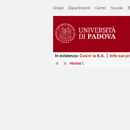
Passa
Unipd
Dipartimenti
Centri
Scuole
B
a
contenuto
principale
In evidenza:
Cos'e' la B.A.
|
Info sui p
Home
\
Menu
Image
Title
Page
Display