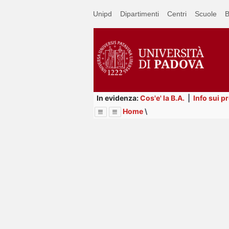
Passa
Unipd
Dipartimenti
Centri
Scuole
B
a
contenuto
principale
In evidenza:
Cos'e' la B.A.
|
Info sui p
Home
\
Menu
Image
Title
Page
Display