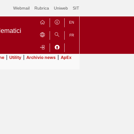
Webmail
Rubrica
Uniweb
SIT
EN
lematici
FR
ne
|
Utility
|
Archivio news
|
ApEx
Contrai
Espandi