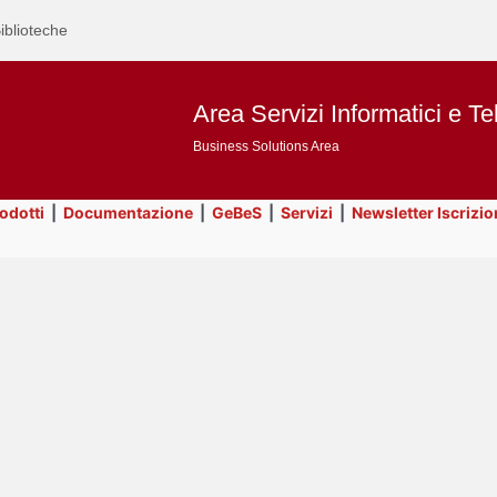
iblioteche
Area Servizi Informatici e Te
Business Solutions Area
rodotti
|
Documentazione
|
GeBeS
|
Servizi
|
Newsletter Iscrizio
Text
Utility
Title
Page
Display