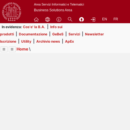
Passa
Area Servizi Informatici e Telematici
a
Business Solutions Area
contenuto
EN
FR
principale
|
In evidenza:
Cos'e' la B.A.
Info sui
|
|
|
|
prodotti
Documentazione
GeBeS
Servizi
Newsletter
|
|
|
Iscrizione
Utility
Archivio news
ApEx
Home
\
Menu
Contrai
Espandi
Image
Title
Page
Display
Prodotti
ext
itle
Page