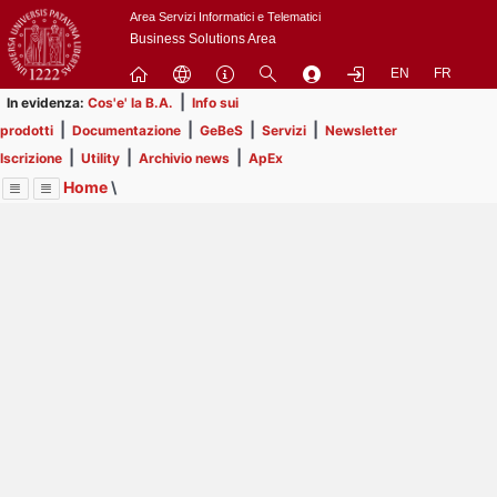
Passa
Area Servizi Informatici e Telematici
a
Business Solutions Area
contenuto
EN
FR
principale
|
In evidenza:
Cos'e' la B.A.
Info sui
|
|
|
|
prodotti
Documentazione
GeBeS
Servizi
Newsletter
|
|
|
Iscrizione
Utility
Archivio news
ApEx
Home
\
Menu
Contrai
Espandi
Image
Title
Page
Display
Utility
ext
itle
Page