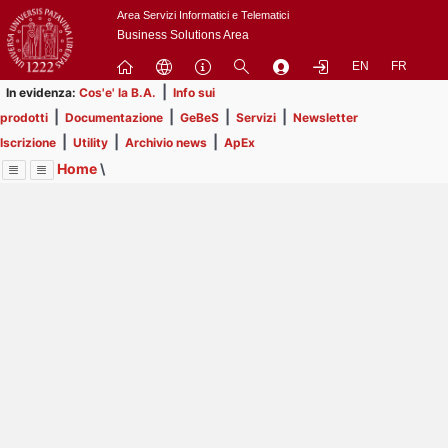
Passa
Area Servizi Informatici e Telematici
a
Business Solutions Area
contenuto
EN
FR
principale
|
In evidenza:
Cos'e' la B.A.
Info sui
|
|
|
|
prodotti
Documentazione
GeBeS
Servizi
Newsletter
|
|
|
Iscrizione
Utility
Archivio news
ApEx
Home
\
Menu
Contrai
Espandi
Image
Title
Page
Display
Prodotti
ext
itle
Page