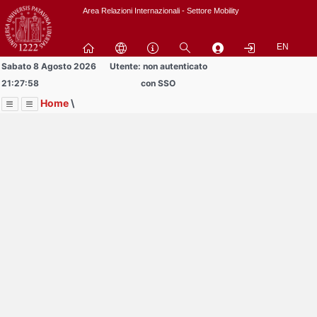
Passa
Area Relazioni Internazionali - Settore Mobility
a
contenuto
EN
principale
Sabato 8 Agosto 2026
Utente: non autenticato
21:27:58
con SSO
Home
\
Menu
Contrai
Espandi
Image
Title
Page
Display
Area Studenti Erasmus
ext
itle
Page
isplay
Contrai
Espandi