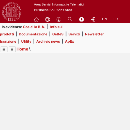
Passa
Area Servizi Informatici e Telematici
a
Business Solutions Area
contenuto
EN
FR
principale
|
In evidenza:
Cos'e' la B.A.
Info sui
|
|
|
|
prodotti
Documentazione
GeBeS
Servizi
Newsletter
|
|
|
Iscrizione
Utility
Archivio news
ApEx
Home
\
Menu
Contrai
Espandi
Image
Title
Page
Display
Utility
ext
itle
Page