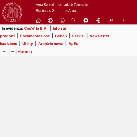
Passa
Area Servizi Informatici e Telematici
a
Business Solutions Area
contenuto
EN
FR
principale
|
In evidenza:
Cos'e' la B.A.
Info sui
|
|
|
|
prodotti
Documentazione
GeBeS
Servizi
Newsletter
|
|
|
Iscrizione
Utility
Archivio news
ApEx
Home
\
Menu
Contrai
Espandi
Image
Title
Page
Display
ApEx
ext
itle
Page