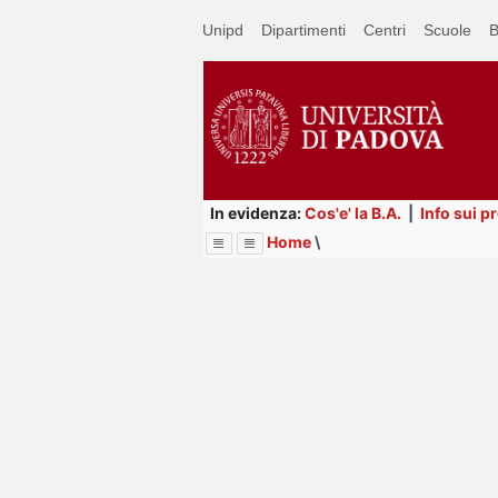
Passa
Unipd
Dipartimenti
Centri
Scuole
B
a
contenuto
principale
In evidenza:
Cos'e' la B.A.
|
Info sui p
Home
\
Menu
Image
Title
Page
Display