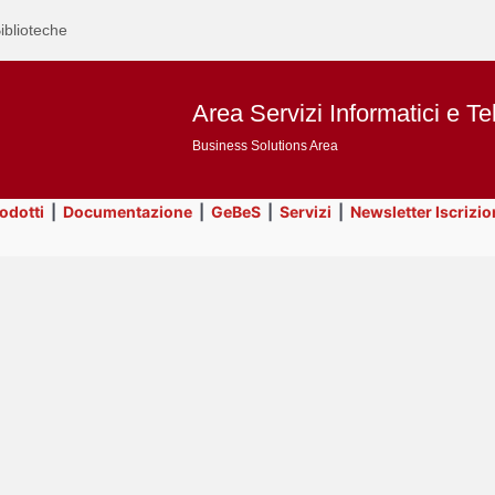
iblioteche
Area Servizi Informatici e Te
Business Solutions Area
rodotti
|
Documentazione
|
GeBeS
|
Servizi
|
Newsletter Iscrizio
Text
ApEx
Title
Page
Display