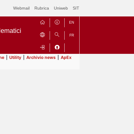
Webmail
Rubrica
Uniweb
SIT
EN
lematici
FR
ne
|
Utility
|
Archivio news
|
ApEx
Contrai
Espandi