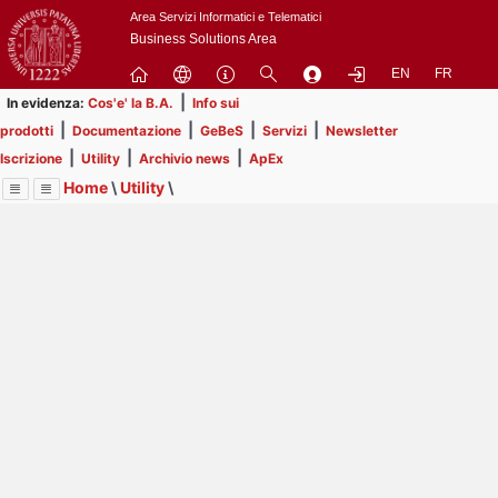
Passa
Area Servizi Informatici e Telematici
a
Business Solutions Area
contenuto
EN
FR
principale
|
In evidenza:
Cos'e' la B.A.
Info sui
|
|
|
|
prodotti
Documentazione
GeBeS
Servizi
Newsletter
|
|
|
Iscrizione
Utility
Archivio news
ApEx
Home
\
Utility
\
Menu
Contrai
Espandi
Image
Title
Page
Display
Eventi
ext
itle
Page