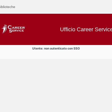
iblioteche
Ufficio Career Servic
Utente: non autenticato con SSO
Text
Incontri aziendali
Title
Page
Display