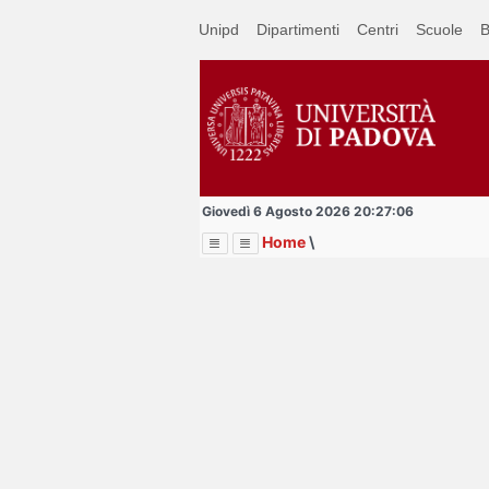
Passa
Unipd
Dipartimenti
Centri
Scuole
B
a
contenuto
principale
Giovedì 6 Agosto 2026 20:27:06
Home
\
Menu
Image
Title
Page
Display