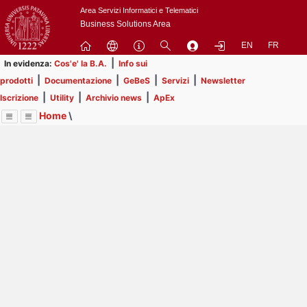
Passa
Area Servizi Informatici e Telematici
a
Business Solutions Area
contenuto
EN
FR
principale
|
In evidenza:
Cos'e' la B.A.
Info sui
|
|
|
|
prodotti
Documentazione
GeBeS
Servizi
Newsletter
|
|
|
Iscrizione
Utility
Archivio news
ApEx
Home
\
Menu
Contrai
Espandi
Image
Title
Page
Display
Prodotti
ext
itle
Page