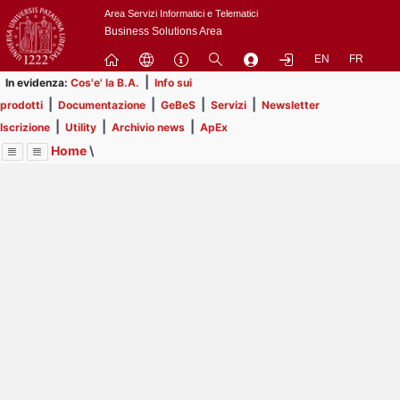
Passa
Area Servizi Informatici e Telematici
a
Business Solutions Area
contenuto
EN
FR
principale
|
In evidenza:
Cos'e' la B.A.
Info sui
|
|
|
|
prodotti
Documentazione
GeBeS
Servizi
Newsletter
|
|
|
Iscrizione
Utility
Archivio news
ApEx
Home
\
Menu
Contrai
Espandi
Image
Title
Page
Display
ApEx
ext
itle
Page