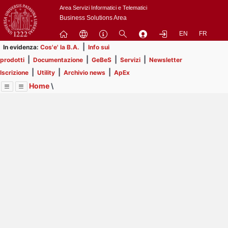
Passa
Area Servizi Informatici e Telematici
a
Business Solutions Area
contenuto
EN
FR
principale
|
In evidenza:
Cos'e' la B.A.
Info sui
|
|
|
|
prodotti
Documentazione
GeBeS
Servizi
Newsletter
|
|
|
Iscrizione
Utility
Archivio news
ApEx
Home
\
Menu
Contrai
Espandi
Image
Title
Page
Display
Business Analysis
ext
itle
Page