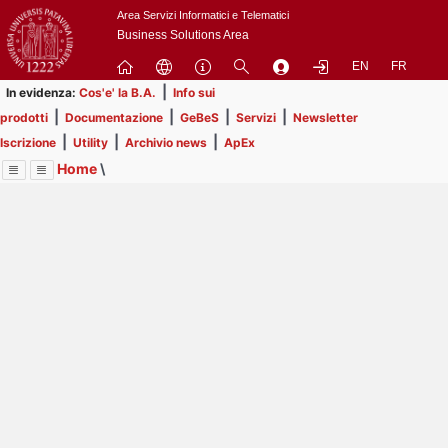
Passa
Area Servizi Informatici e Telematici
a
Business Solutions Area
contenuto
EN
FR
principale
|
In evidenza:
Cos'e' la B.A.
Info sui
|
|
|
|
prodotti
Documentazione
GeBeS
Servizi
Newsletter
|
|
|
Iscrizione
Utility
Archivio news
ApEx
Home
\
Menu
Contrai
Espandi
Image
Title
Page
Display
Business Analysis
ext
itle
Page