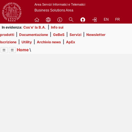
Passa
Area Servizi Informatici e Telematici
a
Business Solutions Area
contenuto
EN
FR
principale
|
In evidenza:
Cos'e' la B.A.
Info sui
|
|
|
|
prodotti
Documentazione
GeBeS
Servizi
Newsletter
|
|
|
Iscrizione
Utility
Archivio news
ApEx
Home
\
Menu
Contrai
Espandi
Image
Title
Page
Display
Prodotti
ext
itle
Page