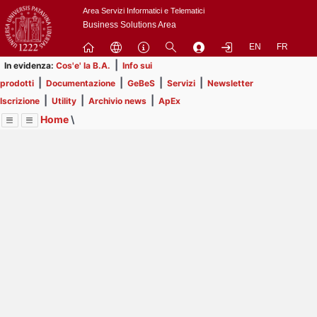
Passa
Area Servizi Informatici e Telematici
a
Business Solutions Area
contenuto
EN
FR
principale
|
In evidenza:
Cos'e' la B.A.
Info sui
|
|
|
|
prodotti
Documentazione
GeBeS
Servizi
Newsletter
|
|
|
Iscrizione
Utility
Archivio news
ApEx
Home
\
Menu
Contrai
Espandi
Image
Title
Page
Display
Prodotti
ext
itle
Page