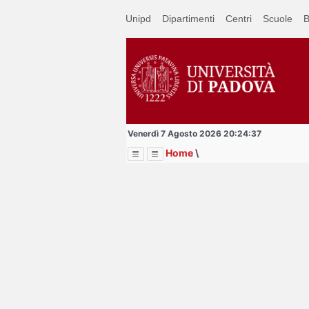
Passa
Unipd
Dipartimenti
Centri
Scuole
B
a
contenuto
principale
Venerdì 7 Agosto 2026 20:24:37
Home
\
Menu
Image
Title
Page
Display