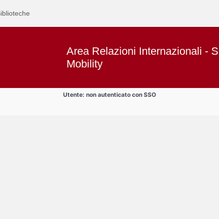
iblioteche
Area Relazioni Internazionali - S
Mobility
Utente: non autenticato con SSO
Text
Area studenti BIP
Title
Page
Display