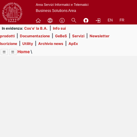
Passa
Area Servizi Informatici e Telematici
a
Business Solutions Area
contenuto
EN
FR
principale
|
In evidenza:
Cos'e' la B.A.
Info sui
|
|
|
|
prodotti
Documentazione
GeBeS
Servizi
Newsletter
|
|
|
Iscrizione
Utility
Archivio news
ApEx
Home
\
Menu
Contrai
Espandi
Image
Title
Page
Display
Prodotti
ext
itle
Page