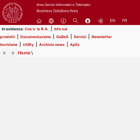
Passa
Area Servizi Informatici e Telematici
a
Business Solutions Area
contenuto
EN
FR
principale
|
In evidenza:
Cos'e' la B.A.
Info sui
|
|
|
|
prodotti
Documentazione
GeBeS
Servizi
Newsletter
|
|
|
Iscrizione
Utility
Archivio news
ApEx
Home
\
Menu
Contrai
Espandi
Image
Title
Page
Display
Risorse
ext
itle
Page